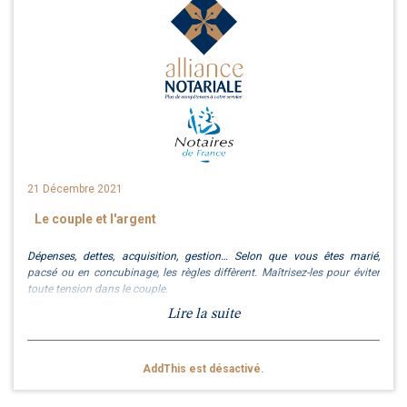
classés en G, puis F à partir de 2028 et E à partir de 2034). Toutefois,
une réponse ministérielle a précisé que cette interdiction ne
concernera pas les locations saisonnières.
21 Décembre 2021
Le couple et l'argent
Dépenses, dettes, acquisition, gestion… Selon que vous êtes marié,
pacsé ou en concubinage, les règles diffèrent. Maîtrisez-les pour éviter
toute tension dans le couple.
Lire la suite
Il est fréquent que les couples décident de
diviser par deux toute dépense commune,
quel que soit le niveau de rémunération de
AddThis est désactivé.
chacun. Cette façon de faire, en
apparence égalitaire, n’est toutefois pas
équitable. Avec le temps, la situation peut