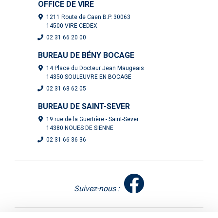
OFFICE DE VIRE
À défaut de pouvoir recourir à une procédure de modification, la
procédure de révision est possible si en l’état du PLU, il existe un
1211 Route de Caen B.P. 30063
risque d’apparition d’une nouvelle nuisance ou de disparition d’une
14500 VIRE CEDEX
protection par exemple.
02 31 66 20 00
Comme la procédure de modification, la révision demande
BUREAU DE BÉNY BOCAGE
l’approbation des autorités concernées et, par la suite, la réalisation
d’une enquête publique, après quoi elle sera portée devant le conseil
14 Place du Docteur Jean Maugeais
municipal.
14350 SOULEUVRE EN BOCAGE
02 31 68 62 05
Texte de référence :
BUREAU DE SAINT-SEVER
Article L151-9 du Code de l’urbanisme
19 rue de la Guertière - Saint-Sever
En savoir +
14380 NOUES DE SIENNE
02 31 66 36 36
Suivez-nous :