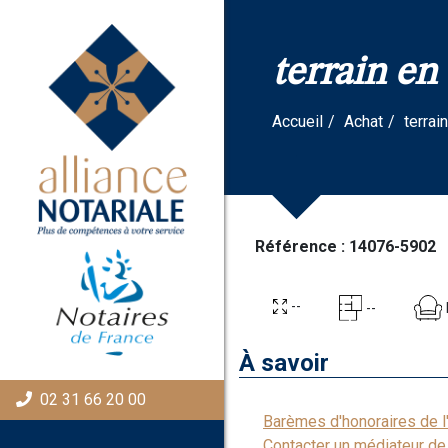
Panneau de gestion des cookies
terrain en
Accueil
Achat
terrai
Référence : 14076-5902
--
--
À savoir
02 31 66 20 00
Barèmes d'honoraires de 
Contacter un médiateur de 