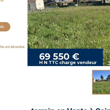
ude
his est désactivé.
69 550 €
H N TTC charge vendeur