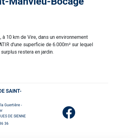
int-Manvieu-Bocage
, à 10 km de Vire, dans un environnement
TIR d'une superficie de 6.000m² sur lequel
surplus restera en jardin.
E SAINT-
la Guertière -
er
UES DE SIENNE
36 36