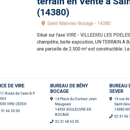
terrain en Vente à Sa
(14380)
Saint-Manvieu-Bocage - 14380
Situé sur l'axe VIRE - VILLEDIEU LES POELES
champêtre, belle exposition, UN TERRAIN A BA
une parcelle de 2.500 m² est constructible. Le 
ICE DE VIRE
BUREAU DE BÉNY
BUREAU D
BOCAGE
SEVER
11 Route de Caen B.P.
063
14 Place du Docteur Jean
19 rue de 
500 VIRE CEDEX
Maugeais
Saint-Sev
14350 SOULEUVRE EN
14380 NO
 31 66 20 00
BOCAGE
02 31 66 
02 31 68 62 05