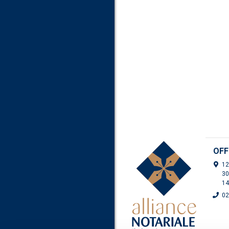
OFF
12
30
14
02