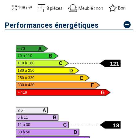
198 m²
Bon
Meublé : non
8 pièces
Performances énergétiques
A
≤ 70
B
70 à 110
121
C
110 à 180
D
180 à 250
E
250 à 330
F
330 à 420
G
> 419
A
≤ 6
B
6 à 11
18
C
11 à 30
D
30 à 50