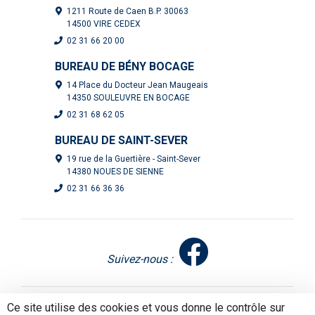
1211 Route de Caen B.P. 30063
14500 VIRE CEDEX
02 31 66 20 00
BUREAU DE BÉNY BOCAGE
14 Place du Docteur Jean Maugeais
14350 SOULEUVRE EN BOCAGE
02 31 68 62 05
BUREAU DE SAINT-SEVER
19 rue de la Guertière - Saint-Sever
14380 NOUES DE SIENNE
02 31 66 36 36
Suivez-nous :
Mentions légales
|
Politique de confidentialité
- Réalisation
Ce site utilise des cookies et vous donne le contrôle sur