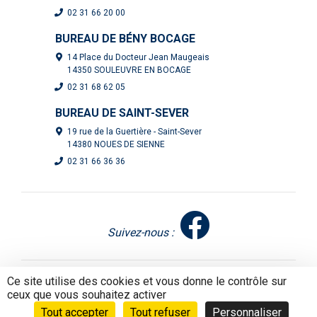
02 31 66 20 00
BUREAU DE BÉNY BOCAGE
14 Place du Docteur Jean Maugeais
14350 SOULEUVRE EN BOCAGE
02 31 68 62 05
BUREAU DE SAINT-SEVER
19 rue de la Guertière - Saint-Sever
14380 NOUES DE SIENNE
02 31 66 36 36
Suivez-nous :
Mentions légales
|
Politique de confidentialité
- Réalisation
Ce site utilise des cookies et vous donne le contrôle sur
Mediapilote Normandie
ceux que vous souhaitez activer
Tout accepter
Tout refuser
Personnaliser