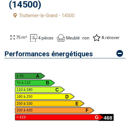
(14500)
Truttemer-le-Grand - 14500
75 m²
A rénover
Meublé : non
4 pièces
Performances énergétiques
A
≤ 70
B
70 à 110
C
110 à 180
D
180 à 250
E
250 à 330
F
330 à 420
468
G
> 419