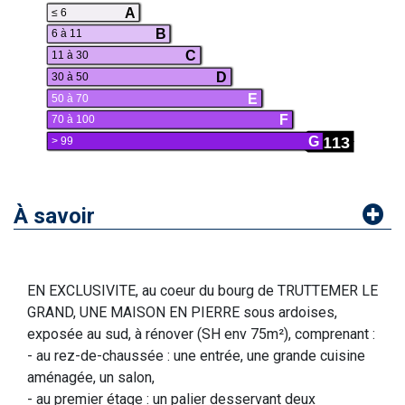
A
≤ 6
B
6 à 11
C
11 à 30
D
30 à 50
E
50 à 70
F
70 à 100
113
G
> 99
À savoir
EN EXCLUSIVITE, au coeur du bourg de TRUTTEMER LE
GRAND, UNE MAISON EN PIERRE sous ardoises,
exposée au sud, à rénover (SH env 75m²), comprenant :
- au rez-de-chaussée : une entrée, une grande cuisine
aménagée, un salon,
- au premier étage : un palier desservant deux