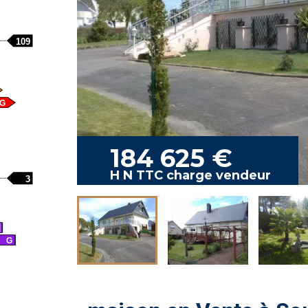
109
G
184 625 €
H N TTC charge vendeur
3
G