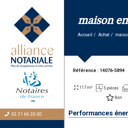
Panneau de gestion des cookies
maison en 
Accueil
Achat
maiso
Référence : 14076-5894
117 m²
5 pièces
Bon
Performances éner
02 31 66 20 00