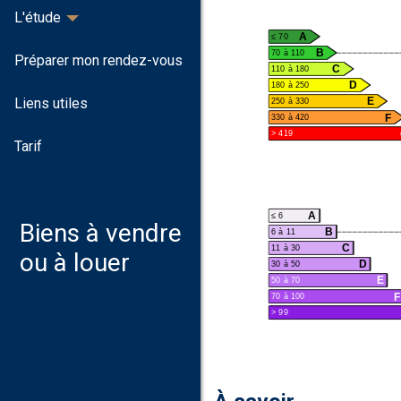
L'étude
A
≤ 70
B
70 à 110
Préparer mon rendez-vous
C
110 à 180
D
180 à 250
E
Liens utiles
250 à 330
F
330 à 420
> 419
Tarif
A
≤ 6
Biens à vendre
B
6 à 11
C
11 à 30
ou à louer
D
30 à 50
E
50 à 70
F
70 à 100
> 99