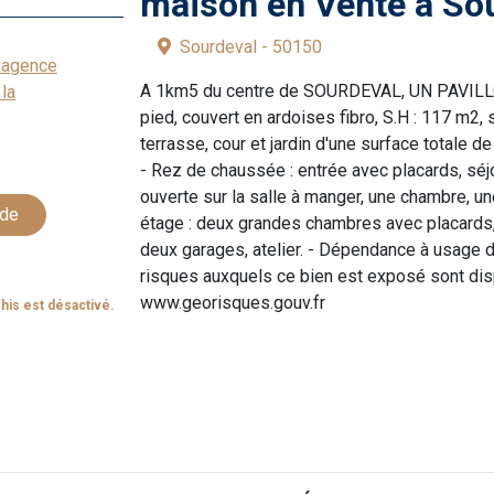
maison en Vente à So
Sourdeval - 50150
l'agence
A 1km5 du centre de SOURDEVAL, UN PAVILLO
la
pied, couvert en ardoises fibro, S.H : 117 m2,
terrasse, cour et jardin d'une surface totale 
- Rez de chaussée : entrée avec placards, sé
ouverte sur la salle à manger, une chambre, un
ude
étage : deux grandes chambres avec placards, 
deux garages, atelier. - Dépendance à usage d'
risques auxquels ce bien est exposé sont disp
www.georisques.gouv.fr
his est désactivé.