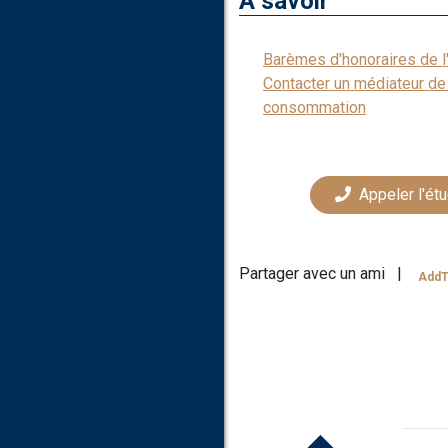
À savoir
Barèmes d'honoraires de 
Contacter un médiateur de 
consommation
Appeler l'ét
Partager avec un ami
|
AddT