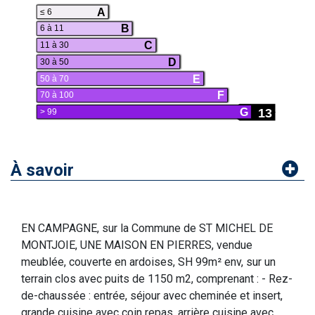
A
≤ 6
B
6 à 11
C
11 à 30
D
30 à 50
E
50 à 70
F
70 à 100
13
G
> 99
À savoir
EN CAMPAGNE, sur la Commune de ST MICHEL DE
MONTJOIE, UNE MAISON EN PIERRES, vendue
meublée, couverte en ardoises, SH 99m² env, sur un
terrain clos avec puits de 1150 m2, comprenant : - Rez-
de-chaussée : entrée, séjour avec cheminée et insert,
grande cuisine avec coin repas, arrière cuisine avec