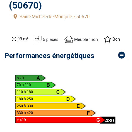
(50670)
Saint-Michel-de-Montjoie - 50670
99 m²
Bon
Meublé : non
5 pièces
Performances énergétiques
A
≤ 70
B
70 à 110
C
110 à 180
D
180 à 250
E
250 à 330
F
330 à 420
430
G
> 419