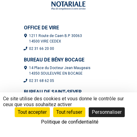
OFFICE DE VIRE
1211 Route de Caen B.P. 30063
14500 VIRE CEDEX
02 31 66 20 00
BUREAU DE BÉNY BOCAGE
14 Place du Docteur Jean Maugeais
14350 SOULEUVRE EN BOCAGE
02 31 68 62 05
BUREAU DE SAINT-SEVER
Ce site utilise des cookies et vous donne le contrôle sur
19 rue de la Guertière - Saint-Sever
ceux que vous souhaitez activer
14380 NOUES DE SIENNE
Tout accepter
Tout refuser
Personnaliser
02 31 66 36 36
Politique de confidentialité