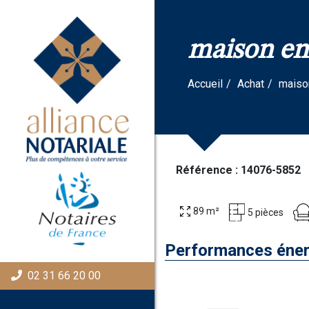
Panneau de gestion des cookies
maison en 
Accueil
Achat
maiso
Référence : 14076-5852
89 m²
5 pièces
Performances éner
02 31 66 20 00