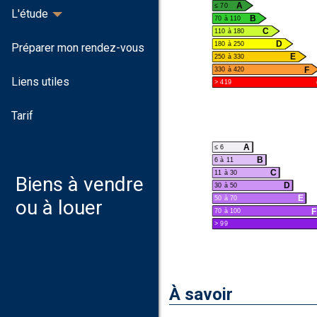
A
≤ 70
L'étude
B
70 à 110
C
110 à 180
D
180 à 250
Préparer mon rendez-vous
E
250 à 330
F
330 à 420
Liens utiles
> 419
Tarif
A
≤ 6
B
6 à 11
C
11 à 30
Biens à vendre
D
30 à 50
E
50 à 70
ou à louer
F
70 à 100
> 99
À savoir