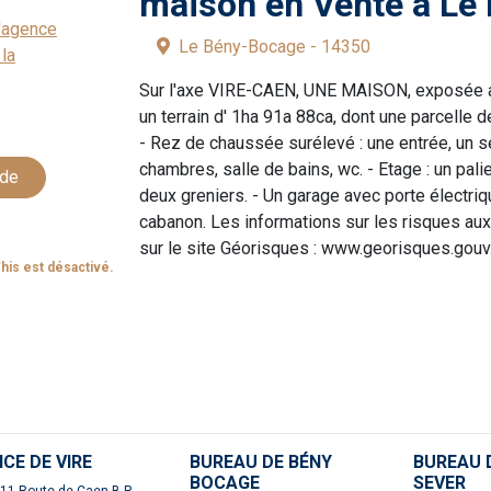
maison en Vente à Le
l'agence
Le Bény-Bocage - 14350
la
Sur l'axe VIRE-CAEN, UNE MAISON, exposée au 
un terrain d' 1ha 91a 88ca, dont une parcelle
- Rez de chaussée surélevé : une entrée, un s
chambres, salle de bains, wc. - Etage : un p
ude
deux greniers. - Un garage avec porte électri
cabanon. Les informations sur les risques au
sur le site Géorisques : www.georisques.gouv.
his est désactivé.
ICE DE VIRE
BUREAU DE BÉNY
BUREAU D
BOCAGE
SEVER