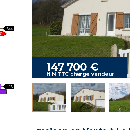
344
G
147 700 €
H N TTC charge vendeur
13
G