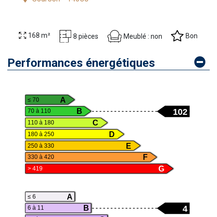
168 m²
Bon
Meublé : non
8 pièces
Performances énergétiques
A
≤ 70
102
B
70 à 110
C
110 à 180
D
180 à 250
E
250 à 330
F
330 à 420
G
> 419
A
≤ 6
4
B
6 à 11