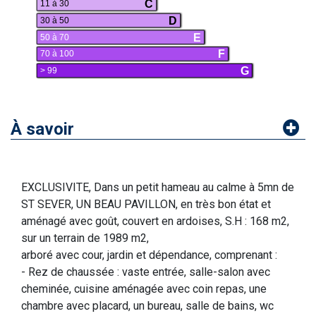
C
11 à 30
D
30 à 50
E
50 à 70
F
70 à 100
G
> 99
À savoir
EXCLUSIVITE, Dans un petit hameau au calme à 5mn de
ST SEVER, UN BEAU PAVILLON, en très bon état et
aménagé avec goût, couvert en ardoises, S.H : 168 m2,
sur un terrain de 1989 m2,
arboré avec cour, jardin et dépendance, comprenant :
- Rez de chaussée : vaste entrée, salle-salon avec
cheminée, cuisine aménagée avec coin repas, une
chambre avec placard, un bureau, salle de bains, wc