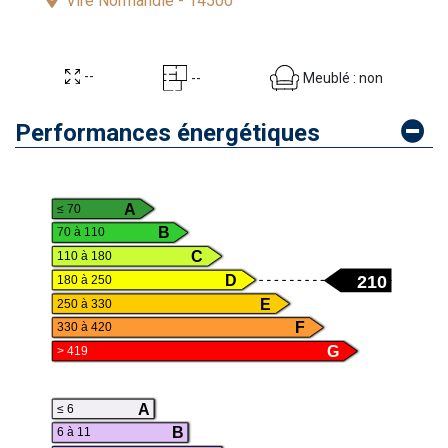
Vire Normandie - 14500
--
Meublé : non
--
Performances énergétiques
A
≤ 70
B
70 à 110
C
110 à 180
210
D
180 à 250
E
250 à 330
F
330 à 420
G
> 419
A
≤ 6
B
6 à 11