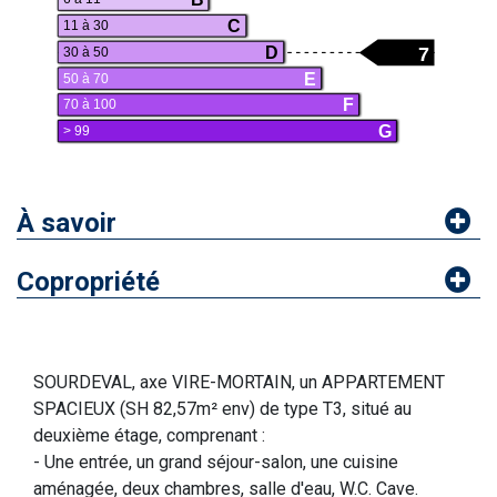
C
11 à 30
7
D
30 à 50
E
50 à 70
F
70 à 100
G
> 99
À savoir
Copropriété
SOURDEVAL, axe VIRE-MORTAIN, un APPARTEMENT
SPACIEUX (SH 82,57m² env) de type T3, situé au
deuxième étage, comprenant :
- Une entrée, un grand séjour-salon, une cuisine
aménagée, deux chambres, salle d'eau, W.C. Cave.